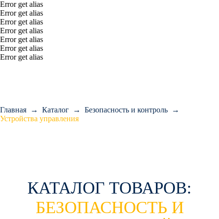
Error get alias
Error get alias
Error get alias
Error get alias
Error get alias
Error get alias
Error get alias
Главная
→
Каталог
→
Безопасность и контроль
→
Устройства управления
КАТАЛОГ ТОВАРОВ:
БЕЗОПАСНОСТЬ И