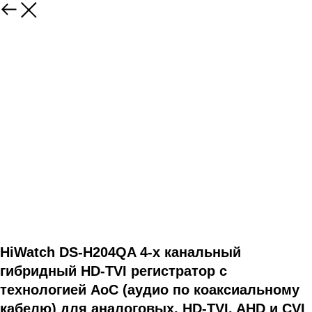
HiWatch DS-H204QA 4-х канальный
гибридный HD-TVI регистратор c
технологией AoC (аудио по коаксиальному
кабелю) для аналоговых, HD-TVI, AHD и CVI