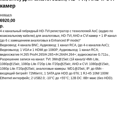
камер
HiWatch
6920,00
р.
4-х канальный гибридный HD-TVI регистратор c технологией AoC (аудио по
коаксиальному кабелю) для аналоговых, HD-TVI, AHD и CVI камер + 1 IP-канал
(до 6 с замещением аналоговых в Enhanced IP mode)*
Видеовход: 4 канала BNC; Аудиовход: 1 канал RCA, (до 4-х каналов AoC);
Видеовыход: 1 VGA и 1 HDMI до 1080Р; Аудиовыход: 1 канал RCA;
видеосжатие H.265 Pro/H.265/H.265+/H.264/H.264+; аудиосжатие G.711u.,
Разрешение записи на канал: TVI: 3Мп@15к/с (1й канал)/ 4Мп Lite,
1080p@15к/с, 1080p Lite /720p Lite /720p@25к/с; AHD и CVI: 1080p@15к/с,
1080p Lite /720p@25к/с; аналоговые камеры: WD1@25к/с; IP: до 6Мп -
входящий битрейт 72Мбит/с, 1 SATA для HDD до 6Тб; 1 RJ-45 10M/ 100M
Ethernet интерфейс; 2 USB2.0; -10°C до +55°C; 12В DC: 8Вт макс (без HDD).