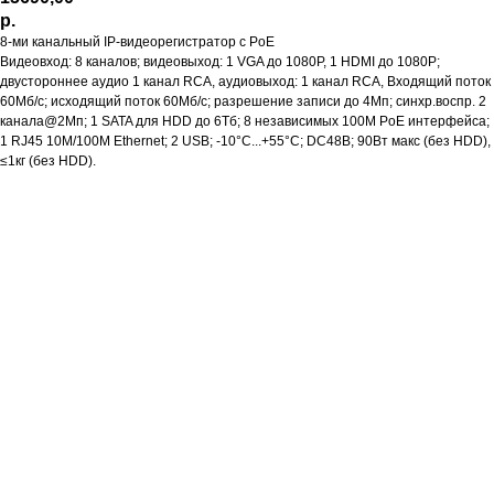
р.
8-ми канальный IP-видеорегистратор c PoE
Видеовход: 8 каналов; видеовыход: 1 VGA до 1080Р, 1 HDMI до 1080Р;
двустороннее аудио 1 канал RCA, аудиовыход: 1 канал RCA, Входящий поток
60Мб/с; исходящий поток 60Мб/с; разрешение записи до 4Мп; синхр.воспр. 2
канала@2Мп; 1 SATA для HDD до 6Тб; 8 независимых 100M PoE интерфейса;
1 RJ45 10M/100M Ethernet; 2 USB; -10°C...+55°C; DC48В; 90Вт макс (без HDD),
≤1кг (без HDD).