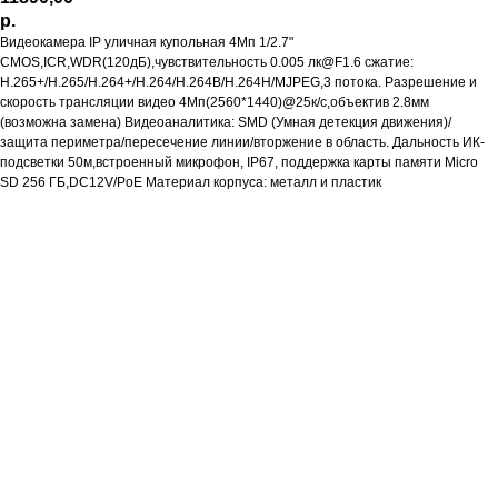
р.
Видеокамера IP уличная купольная 4Мп 1/2.7"
CMOS,ICR,WDR(120дБ),чувствительность 0.005 лк@F1.6 сжатие:
H.265+/H.265/H.264+/H.264/H.264B/H.264H/MJPEG,3 потока. Разрешение и
скорость трансляции видео 4Мп(2560*1440)@25к/с,объектив 2.8мм
(возможна замена) Видеоаналитика: SMD (Умная детекция движения)/
защита периметра/пересечение линии/вторжение в область. Дальность ИК-
подсветки 50м,встроенный микрофон, IP67, поддержка карты памяти Micro
SD 256 ГБ,DC12V/PoE Материал корпуса: металл и пластик