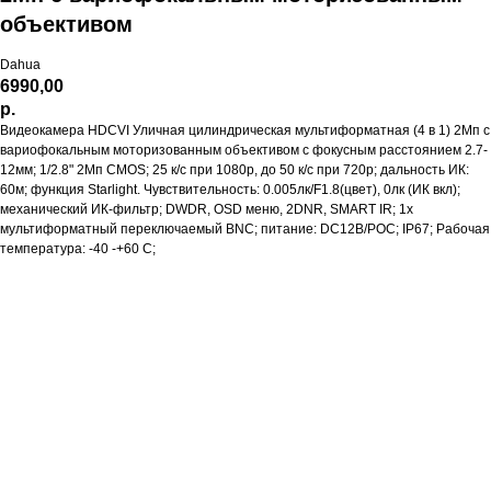
объективом
Dahua
6990,00
р.
Видеокамера HDCVI Уличная цилиндрическая мультиформатная (4 в 1) 2Мп с
вариофокальным моторизованным объективом с фокусным расстоянием 2.7-
12мм; 1/2.8" 2Mп CMOS; 25 к/с при 1080р, до 50 к/с при 720p; дальность ИК:
60м; функция Starlight. Чувствительность: 0.005лк/F1.8(цвет), 0лк (ИК вкл);
механический ИК-фильтр; DWDR, OSD меню, 2DNR, SMART IR; 1x
мультиформатный переключаемый BNC; питание: DC12В/POC; IP67; Рабочая
температура: -40 -+60 С;